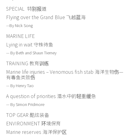
SPECIAL 特别报道
Flying over the Grand Blue 飞越蓝海
—By Nick Song
MARINE LIFE
Lying in wait 守株待鱼
— By Beth and Shaun Tierney
TRAINING 教育训练
Marine life injuries – Venomous fish stab 海洋生物伤—
有毒鱼类致伤
— By Henry Tao
A question of priorities 潜水中的轻重缓急
— By Simon Pridmore
TOP GEAR 酷炫装备
ENVIRONMENT 环境保育
Marine reserves 海洋保护区