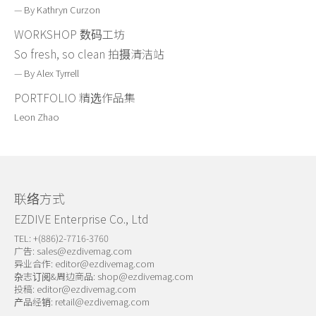
— By Kathryn Curzon
WORKSHOP 数码工坊
So fresh, so clean 拍摄清洁站
— By Alex Tyrrell
PORTFOLIO 精选作品集
Leon Zhao
联络方式
EZDIVE Enterprise Co., Ltd
TEL: +(886)2-7716-3760
广告:
sales@ezdivemag.com
异业合作:
editor@ezdivemag.com
杂志订阅&周边商品:
shop@ezdivemag.com
投稿:
editor@ezdivemag.com
产品经销:
retail@ezdivemag.com