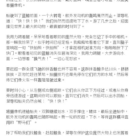
着摄像机。
船驶到了蓝鲸前面，一个大转弯，舷外发动机的轰鸣戛然而止。潜导吼
道：“快！快！快！”我们悄然而迅速地下了水。游了几步之后，迎面
撞见世界上最大的动物，最震撼的时刻到了。
我用力踢着腿，呆呆地看着眼前的庞然大物，完全忘记了手中的相机。
那一瞬我惊呆了，似乎时间已经定格。我痴痴地看着它下潜，直到脑子
里响起一句“快拍照，快拍照”，才拿起相机对准方向，啪啪啪按下了
快门。眼看着初见的蓝鲸消失在碧海深处，我用力踢腿，大步游向水
面，一边想着“换气去！”一边心花怒放。
要赶超一群全速飞驰的抹香鲸也并不容易。这群抹香鲸多达10头，挤挤
挨挨，正匆忙赶往某地。拍摄技巧也是先停在它们前方的水域，然后等
待它们像火车一样轰隆隆驶过来。
要时刻小心，从左侧或右侧追踪。它们会从你正下方经过，或者从你身
旁迅速游过，这期间你可以跟拍，直到它们消失。然后可以出水回船，
潜导和船夫仍然会喊：“快！快！”
将摄像机递给船夫，双脚继续划水，双手撑住，转体，最后坐进船中，
舷外发动机的轰鸣也随即响起。新一轮的反超，下水，等待这群横冲直
闯的“野马们”。
除了帮助我们找鲸鱼、赶超鲸鱼，潜导在保护这些庞然大物上也发挥着