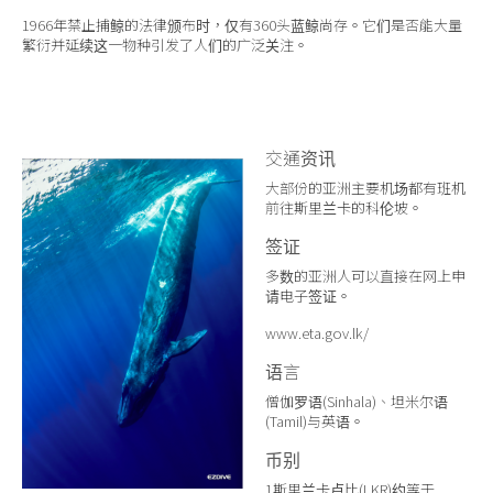
1966年禁止捕鲸的法律颁布时，仅有360头蓝鲸尚存。它们是否能大量
繁衍并延续这一物种引发了人们的广泛关注。
交通资讯
大部份的亚洲主要机场都有班机
前往斯里兰卡的科伦坡。
签证
多数的亚洲人可以直接在网上申
请电子签证。
www.eta.gov.lk/
语言
僧伽罗语(Sinhala)、坦米尔语
(Tamil)与英语。
币别
1斯里兰卡卢比(LKR)约等于