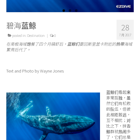
关于我们
碧海蓝鲸
28
7 月 2017
posted in:
Destination
|
0
在南极海域饱餐了四个月磷虾后，蓝鲸们要回斯里兰卡附近的热带海域
繁育后代了。
Text and Photo by Wayne Jones
蓝鲸们看起来
非常孤独，虽
然它们有松散
的队伍，但彼
此相距甚远，
互不相扰；对
比之下，抹香
鲸群就热闹多
了，它们总是