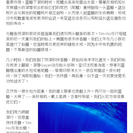
重要作用。蓝鲸下潜的时候，尾鳍会高高地露出水面，带单反相机和长
变焦镜头的潜导就会抓拍它们的尾巴（尾鳍）来辨别每一头蓝鲸。这些
照片会与其他的尾鳍照片相互对照，从而使人对蓝鲸的生命周期、地域
分布和数量增减有更深的认识。希望这些信息可以帮助延长这些濒危动
物的寿命。
与鲸鱼同潜的极致体验当属我们遇到两头鲸鱼的那次。Tim Ho在行程结
束的前一天来到我们的船上。周围有很多抹香鲸，我们上午在几小群前
面进行了拍摄，但当时是在更近岸的绿色水域，因为水中有机质的问
题，不是最佳的拍摄环境。
几小时后，我们告别了同潜的抹香鲸，开始向海洋深处进发。我们的船
在微波上颠簸，潜导Gayan站在船头放哨，密切注视着海面，想寻到蓝
鲸喷出来的水柱或者尾鳍——毕竟印度洋太大，很容易错过。很长时
间，除了海豚和渔船，我们一无所获，再后来，似乎这一天就要徒劳无
功地过去了。
忽然有一根水柱升起来，我的肾上腺素也急剧上升。两只在一起的蓝
鲸，太棒了——装好相机，戴上面具，含着呼吸管，我们从前方慢慢靠
近它们。
我们用力踢腿
潜行，但尽量
保持安静。Tim
Ho在我右侧，