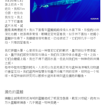
我们迎着它们
游上前去。到
近处，我和Tim
分开，他在右
我在左。我上
上下下打量着
这片水域，试
图看清周遭状况。我从下面看到蓝鲸妈妈慢慢从水面下降，在仅约10米
深处右转。她游得非常慢，眼睛定定地望着我，似乎并不害怕。她将小
蓝鲸护在身下。我继续慢慢地靠近，已经很近了，它们却几乎一动不
动，只是回望着我。
我打开镜头罩，心里却生出一种冒犯它们的歉疚，虽然她似乎愿意配
合，虽然我们感受到默契与融合。我们在沉默中体会着这一刻。之后，
它们会继续上路，我也不得不返回水面，但此刻我们有一种神奇的共情
之感。
每年中仅有短暂的时光，人类可以在此地真正地与这种海洋哺乳动物进
行亲密互动。我们这两种智慧生物虽然分属不同的世界，却同住一个地
球。希望所做的研究可以积极长远地影响到这些濒危的鲸鱼。
濒危的蓝鲸
捕鲸业对南极附近海域的蓝鲸造成了毁灭性伤害，截至20世纪，约有36
万头蓝鲸被捕杀，几乎将这一物种灭绝。