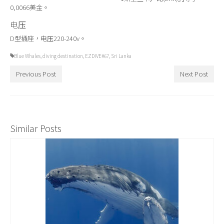
0,0066美金。
电压
D型插座，电压220-240v。
Blue Whales
,
diving destination
,
EZDIVE#67
,
Sri Lanka
Previous Post
Next Post
Similar Posts