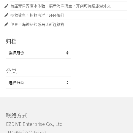
首届菲律宾潜水体验：展示海洋瑰宝，开创可持续旅游外交
拯救鲨鱼、拯救海洋：环环相扣
伊豆半岛神秘的饭岛氏新连鳍䲗
归档
归
档
分类
分
类
联络方式
EZDIVE Enterprise Co., Ltd
TEL: +(886)2-7716-3760