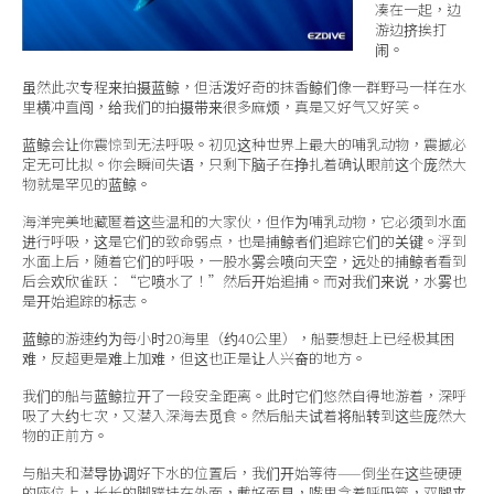
凑在一起，边
游边挤挨打
闹。
虽然此次专程来拍摄蓝鲸，但活泼好奇的抹香鲸们像一群野马一样在水
里横冲直闯，给我们的拍摄带来很多麻烦，真是又好气又好笑。
蓝鲸会让你震惊到无法呼吸。初见这种世界上最大的哺乳动物，震撼必
定无可比拟。你会瞬间失语，只剩下脑子在挣扎着确认眼前这个庞然大
物就是罕见的蓝鲸。
海洋完美地藏匿着这些温和的大家伙，但作为哺乳动物，它必须到水面
进行呼吸，这是它们的致命弱点，也是捕鲸者们追踪它们的关键。浮到
水面上后，随着它们的呼吸，一股水雾会喷向天空，远处的捕鲸者看到
后会欢欣雀跃：“它喷水了！”然后开始追捕。而对我们来说，水雾也
是开始追踪的标志。
蓝鲸的游速约为每小时20海里（约40公里），船要想赶上已经极其困
难，反超更是难上加难，但这也正是让人兴奋的地方。
我们的船与蓝鲸拉开了一段安全距离。此时它们悠然自得地游着，深呼
吸了大约七次，又潜入深海去觅食。然后船夫试着将船转到这些庞然大
物的正前方。
与船夫和潜导协调好下水的位置后，我们开始等待——倒坐在这些硬硬
的座位上，长长的脚蹼挂在外面，戴好面具，嘴里含着呼吸管，双腿夹