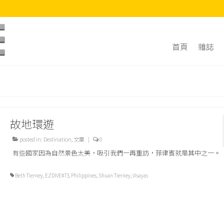
首頁
雜誌
故地環遊
posted in:
Destination
,
文章
|
0
有些國家因為自然景色太美，吸引我們一再重訪，菲律賓就是其中之一。
Beth Tierney
,
EZDIVE#73
,
Philippines
,
Shuan Tierney
,
Visayas