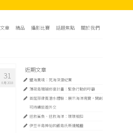
文章
精品
攝影比賽
話題焦點
關於我們
近期文章
31
鹽海異境：死海深潛紀實
8 月 2018
薄荷島珊瑚修復計畫：緊急⾏動的呼籲
首屆菲律賓潛水體驗：展示海洋瑰寶，開創
可持續旅遊外交
拯救鯊魚、拯救海洋：環環相扣
伊豆半島神祕的飯島氏新連鰭䲗