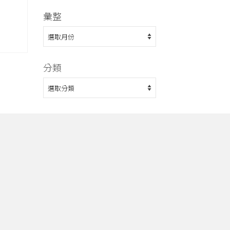
彙整
彙
整
分類
分
類