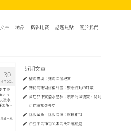
文章
精品
攝影比賽
話題焦點
關於我們
近期文章
30
鹽海異境：死海深潛紀實
6 月 2021
薄荷島珊瑚修復計畫：緊急⾏動的呼籲
企劃中邀
io-
首屆菲律賓潛水體驗：展示海洋瑰寶，開創
以及水
種面貌。
可持續旅遊外交
拯救鯊魚、拯救海洋：環環相扣
,
爆攝一波
,
伊豆半島神祕的飯島氏新連鰭䲗