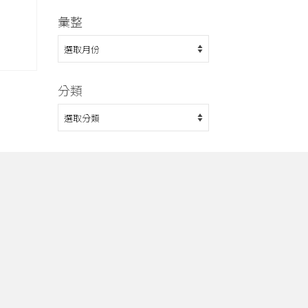
彙整
彙
整
分類
分
類