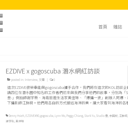
首頁
雜誌
EZDIVE x gogoscuba 潛水網紅訪談
posted in:
Interview
,
文章
|
0
這次EZDIVE很榮幸能與gogoscuba攜手合作，我們將在這次的KOL訪談
請四位在潛水圈中知名的工作者們前來與我們分享他們的故事，分別為「Stud
叁-」側拍師謝宇新、海島旅遊生活家黃佳琳、「爆攝一波」創辦人阿爆、
下攝影師江斾錡。他們用各自的方式描述海洋的美，讓大家看到海洋的各
Denny Hsieh
,
EZDIVE#90
,
gogoscuba
,
Lynn Mo
,
Peggy Chiang
,
Stark Yu
,
Studio 叄
,
余國欣
,
江斾錡
謝宇新
,
黃佳琳