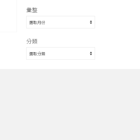
彙整
彙
整
分類
分
類