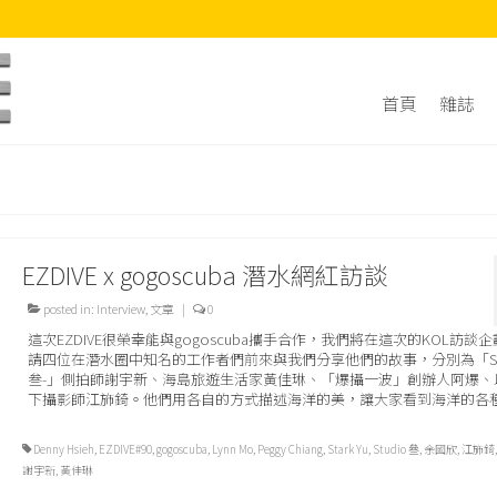
首頁
雜誌
EZDIVE x gogoscuba 潛水網紅訪談
posted in:
Interview
,
文章
|
0
這次EZDIVE很榮幸能與gogoscuba攜手合作，我們將在這次的KOL訪談
請四位在潛水圈中知名的工作者們前來與我們分享他們的故事，分別為「Stud
叁-」側拍師謝宇新、海島旅遊生活家黃佳琳、「爆攝一波」創辦人阿爆、
下攝影師江斾錡。他們用各自的方式描述海洋的美，讓大家看到海洋的各
Denny Hsieh
,
EZDIVE#90
,
gogoscuba
,
Lynn Mo
,
Peggy Chiang
,
Stark Yu
,
Studio 叄
,
余國欣
,
江斾錡
謝宇新
,
黃佳琳