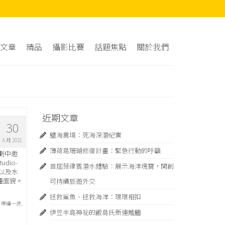
文章
精品
攝影比賽
話題焦點
關於我們
近期文章
30
鹽海異境：死海深潛紀實
6 月 2021
薄荷島珊瑚修復計畫：緊急⾏動的呼籲
企劃中邀
io-
首屆菲律賓潛水體驗：展示海洋瑰寶，開創
以及水
種面貌。
可持續旅遊外交
拯救鯊魚、拯救海洋：環環相扣
,
爆攝一波
,
伊豆半島神祕的飯島氏新連鰭䲗