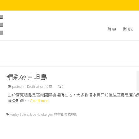
首頁
雜誌
精彩麥克坦島
posted in:
Destination
,
文章
|
0
由於麥克坦島是宿霧國際機場所在地，大多數潛水員只知道這座島是通向
薩亞斯群 …
Continued
Henley Spiers
,
Jade Hoksbergen
,
菲律賓
,
麥克坦島