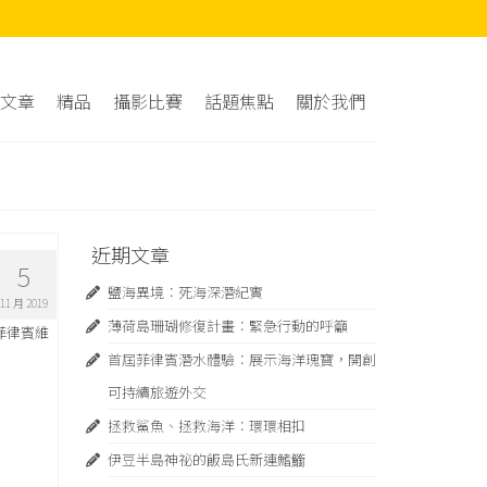
文章
精品
攝影比賽
話題焦點
關於我們
近期文章
5
鹽海異境：死海深潛紀實
11 月 2019
薄荷島珊瑚修復計畫：緊急⾏動的呼籲
菲律賓維
首屆菲律賓潛水體驗：展示海洋瑰寶，開創
可持續旅遊外交
拯救鯊魚、拯救海洋：環環相扣
伊豆半島神祕的飯島氏新連鰭䲗