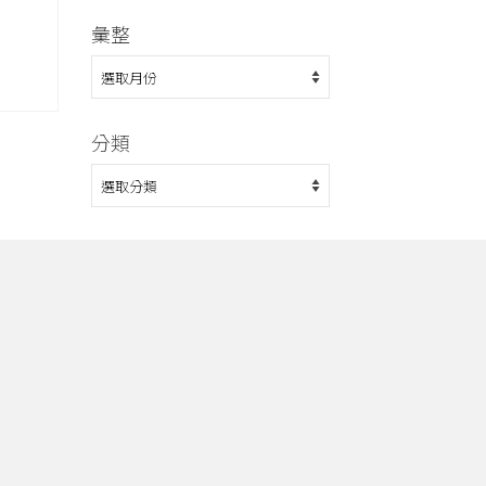
彙整
彙
整
分類
分
類