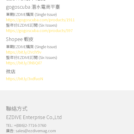
gogoscuba 潛水電商平臺
單期EZDIVE購買 (Single Issue)
https://gogoscuba.com/products/1911
整年份EZDIVE訂閱 (Six Issues)
https://gogoscuba.com/products/597
Shopee 蝦皮
單期EZDIVE購買 (Single Issue)
https://bit.ly/2VclY9v
整年份EZDIVE訂閱 (Six Issues)
https://bit.ly/3hBQil7
微店
https://bit.ly/3xdfuoN
聯絡方式
EZDIVE Enterprise Co.,Ltd
TEL: +(886)2-7716-3760
廣告:
sales@ezdivemag.com