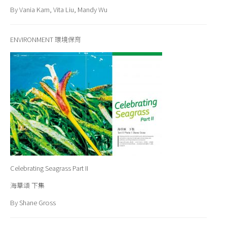
By Vania Kam, Vita Liu, Mandy Wu
ENVIRONMENT 環境保育
Celebrating Seagrass Part II
海草頌 下集
By Shane Gross