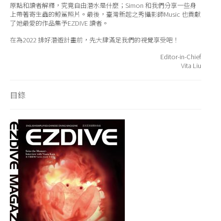
原點和讀者解釋，究竟自由潛水是什麼；Simon 和我們分享一些身
上帶著寄生蟲的鯨鯊照片。最後，臺灣新起之秀攝影師Music 也貢獻
了她最愛的作品集予EZDIVE 讀者。 ​⁡
在為2022 排好潛遊計畫前，先大肆滿足我們的視覺享受吧！​⁡
Editor-in-Chief
Vita Liu
目錄