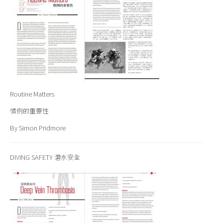
Routine Matters
慣例的重要性
By Simon Pridmore
DIVING SAFETY 潛水安全