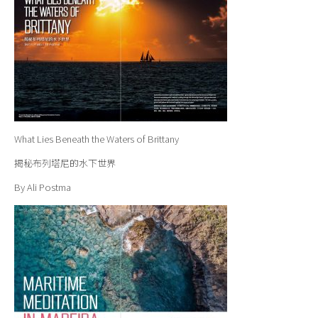
What Lies Beneath the Waters of Brittany
揭秘布列塔尼的水下世界
By Ali Postma