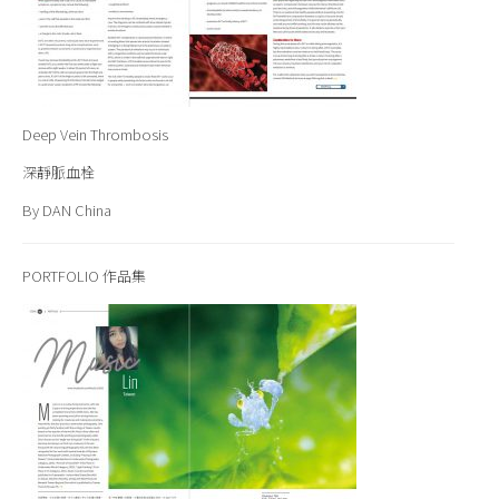
Deep Vein Thrombosis
深靜脈血栓
By DAN China
PORTFOLIO
作品集