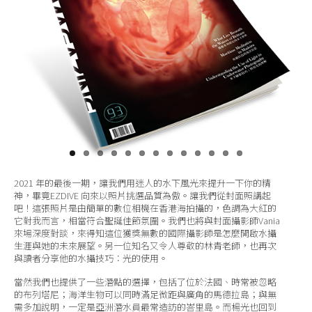
關於我們
2021 年的最後一期，讓我們用迷人的水下風光來提升一下你的精
神，畢竟EZDIVE 向來以照片挑選品質為傲。讓我們從封面照講起
吧！這張照片是由簡單的數位相機在香港海拍攝的，色調為大紅的
它對我而言，相當符合聖誕佳節氛圍。我們也將與封面攝影師Vania
來場深度對談，來得知這位獲獎無數的國際攝影師是怎麼開啟水攝
生涯與她的未來展望。​⁡另一位知名又令人尊敬的林青老師，也再次
與讀者分享他的水攝技巧：光的使用。
當然我們也提供了一些潛點的選擇，包括了位於法國、時常被忽略
的布列塔尼；海洋生物可以同時滿足微距與廣角的馬德拉島；與無
需多加說明，一定是亞洲潛水員最常造訪的峇里島。而楊光也回到