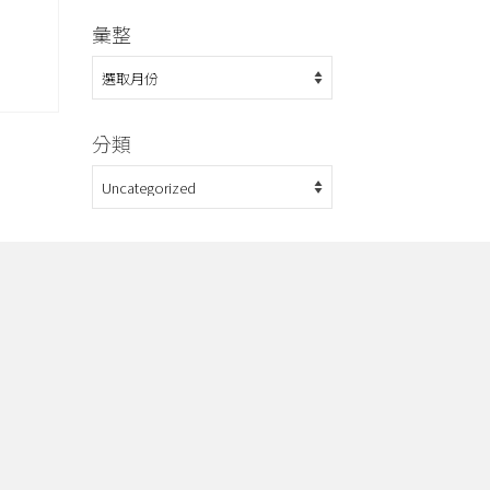
彙整
彙
整
分類
分
類