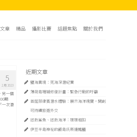
文章
精品
攝影比賽
話題焦點
關於我們
近期文章
5
鹽海異境：死海深潛紀實
2 月 2023
薄荷島珊瑚修復計畫：緊急⾏動的呼籲
，另一個
00期
首屆菲律賓潛水體驗：展示海洋瑰寶，開創
下一次潛
可持續旅遊外交
拯救鯊魚、拯救海洋：環環相扣
伊豆半島神祕的飯島氏新連鰭䲗