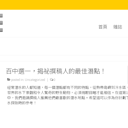
首頁
雜誌
百中選一，揭祕撰稿人的最佳潛點！
posted in:
Uncategorized
|
0
經常潛水的人都知道，每一個潛點都有不同的特點，從熱帶島嶼到冷水區
世界的水下景觀和令人驚奇的野生動物，必須親眼目睹才能相信。在這第1
中，我們邀請撰稿人推薦他們最喜歡的潛水地點。希望這可以作為你計劃
水探險時的參考！