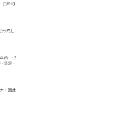
，由於約
底形成壯
真菌，也
些藻類，
大，因此