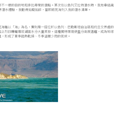
不一樣的目的地和非比尋常的潛點。某次在以色列艾拉特潛水時，我有幸結識了
了死海的異世界潛水體驗，我聽得如癡如醉，當即將死海列入我的潛水清單。
死海雖以「海」為名，實則是一座位於以色列、巴勒斯坦自治區和約旦交界處的
加上烈日曝曬導致湖面水分大量蒸發。這種獨特環境使盐分高度浓缩，成為地球
量，形成了夏季酷熱乾燥、冬季溫暖少雨的氣候。