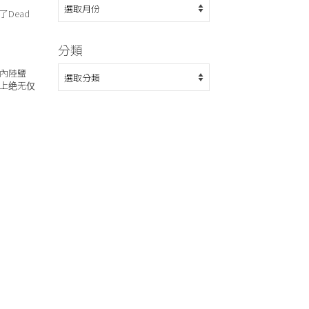
整
Dead
分類
分
內陸鹽
類
上绝无仅