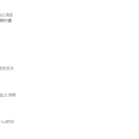
個必須搭
稠的鹽
錶設定在
此必須用
vi的好