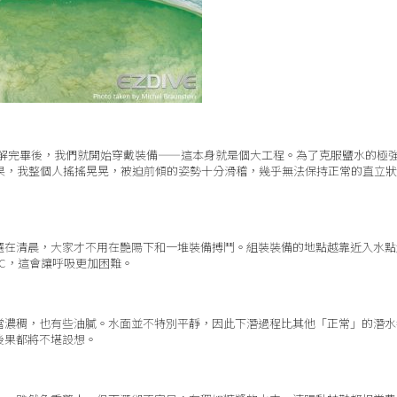
講解完畢後，我們就開始穿戴裝備——這本身就是個大工程。為了克服鹽水的極
結果，我整個人搖搖晃晃，被迫前傾的姿勢十分滑稽，幾乎無法保持正常的直立
選在清晨，大家才不用在艷陽下和一堆裝備搏鬥。組裝裝備的地點越靠近入水點
ºC，這會讓呼吸更加困難。
當濃稠，也有些油膩。水面並不特別平靜，因此下潛過程比其他「正常」的潛水
後果都將不堪設想。