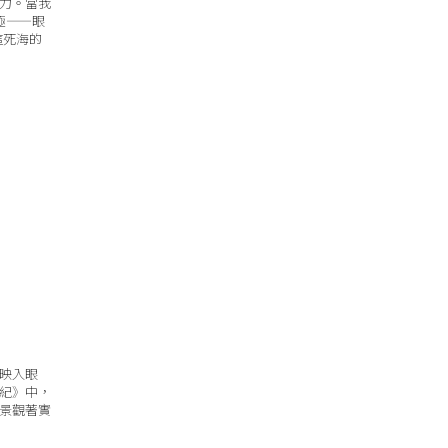
力。當我
極——眼
這死海的
映入眼
紀》中，
景觀著實