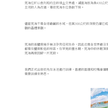
死海位於以色列和約旦的領土交界處，湖面海拔為負430公
旦河的人為改道，導致死海水位急劇下降。
儘管死海不是全球最鹹的水域，但其300公尺的深度仍讓它
觀的晶體景觀。
死海的高鹽度幾乎無法孕育任何生命，因此也是全世界最沒
都是在鹽度較低的地區。在罕見的豐水期，死海中的休眠藻
死海再度回歸一片死寂。
我們正式出發前先在泳池進行訓練，普通的面鏡和咬嘴會讓
需要訓練來熟悉。