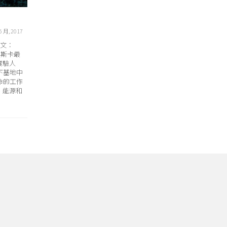
迷失米爾恩灣
全民可參
──202
5 月, 2017
30 4 月, 2019
囉！
英文：
你能想像身邊環繞著迷人的地標景觀，海水
得奧斯卡最
晶瑩透徹，珊瑚礁健康茁壯，恍若天堂一般
實驗人
的感覺嗎？ 米爾恩灣就是一座天堂。
珊瑚礁體檢
下基地中
健康檢查，
命的工作
協助執行，
、能源和
參與行動。