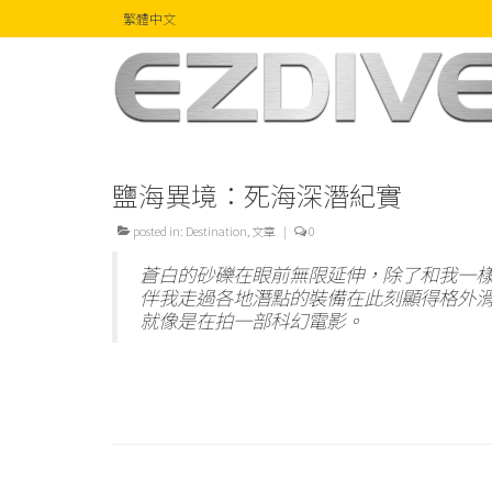
繁體中文
鹽海異境：死海深潛紀實
posted in:
Destination
,
文章
|
0
蒼白的砂礫在眼前無限延伸，除了和我一
伴我走過各地潛點的裝備在此刻顯得格外
就像是在拍一部科幻電影。