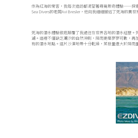
作為紅海的常客，我每次造訪都渴望著尋覓新奇體驗——探索
Sea Divers的老闆Avi Bresler，他向我細細描述
死海的潛水體驗徹底顛覆了我過往在世界各地的潛水經歷。
湖。這裡不僅缺乏潮汐的自然沖刷，降雨更是寥寥可數，再
有的潛水地點。這片沙漠地帶十分乾燥，蒸發量遠大於降雨