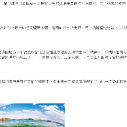
尺，是地球陸地最低點。全長50公里的死海主要由約旦河供水，然而過去80年來
成為地球上最大的超高鹽度水體，飽和的湖水析出鉀、鈣、鈉等鹽粒結晶，在湖
生機的地方。多數生物都無法在如此高鹽度的環境生存，就算有一些嗜極細菌和
類會將湖水染成紅色，一旦環境恢復到「正常狀態」，再次上升的鹽度會扼殺這
眼睛和嘴巴暴露在可怕的鹽度中，但全罩式面鏡會讓頭部的浮力比一般潛水時更