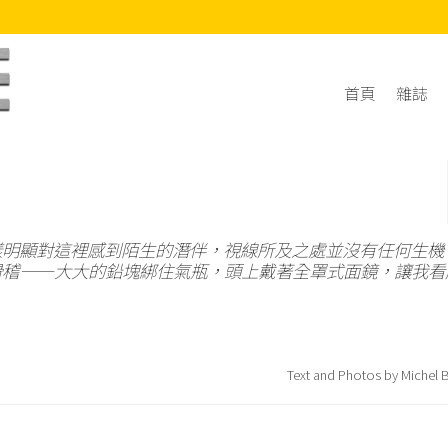
首頁
雜誌
樣明顯對這裡感到陌生的潛伴，視線所及之處並沒有任何生機
滑稽——大大的鉛塊綁住氣瓶，頭上戴著全罩式面鏡，讓我看
Text and Photos by Michel B