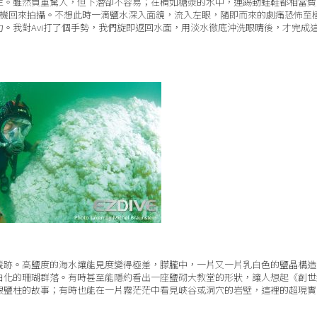
生。雖然負重驚人，但下潛卻不容易；在稠如糖漿的水中，連踢動蛙鞋都相當費
相機回來拍攝。不想此時一滴鹽水深入面鏡，流入左眼，隨即而來的劇痛恐怖至
。我對Avi打了個手勢，我們旋即返回水面，用淡水徹底沖洗眼睛後，才完成
蹤跡。高鹽度的海水讓能見度變得極差，朦朧中，一片又一片乳白色的鹽晶構造
白化的珊瑚群落。有時甚至能隱約看出一座鹽砌大教堂的形狀，讓人想起《創世
根鹽柱的故事；有時也能在一片霧茫茫中看見峽谷或洞穴的岩壁，這裡的超現實