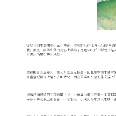
從以色列中部開車近三小時後，我終於抵達死海。Avi簡單
我在氣瓶、腰帶和浮力背心上共綁了足足50公斤的鉛塊。
常潛水的感受天差地別。
這裡的白天溫差大，夏天水面溫度極高，因此夏季潛水通常
好盡量延後穿上潛水衣的時間，因為夏季的水溫可能高達39
順著結滿鹽殼的粗糙石階，我小心翼翼地進入死海。水質相
得多。事前我已被警告——哪怕是一小滴死海水滴入眼睛，