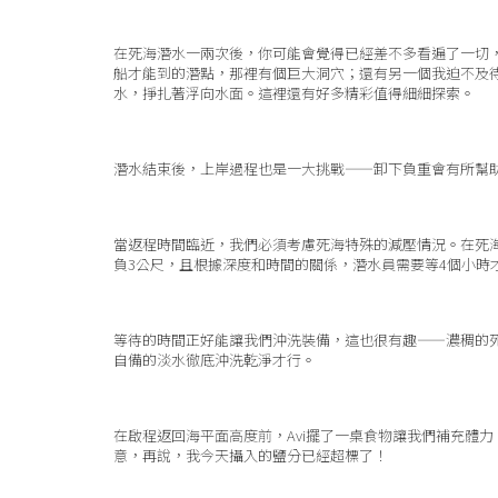
在死海潛水一兩次後，你可能會覺得已經差不多看遍了一切，
船才能到的潛點，那裡有個巨大洞穴；還有另一個我迫不及
水，掙扎著浮向水面。這裡還有好多精彩值得細細探索。
潛水結束後，上岸過程也是一大挑戰——卸下負重會有所幫
當返程時間臨近，我們必須考慮死海特殊的減壓情況。在死
負3公尺，且根據深度和時間的關係，潛水員需要等4個小時
等待的時間正好能讓我們沖洗裝備，這也很有趣——濃稠的
自備的淡水徹底沖洗乾淨才行。
在啟程返回海平面高度前，Avi擺了一桌食物讓我們補充體力
意，再說，我今天攝入的鹽分已經超標了！