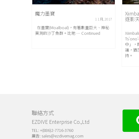
誤
魔力墨寶
Xiim
逐影
6 8 月, 2020
1 1 月, 2017
水員Jean-
在墨寶(Moalboal)，有著數量巨大、神秘
比賽 …
莫測的沙丁魚群。比牠 … Continued
Xiimba
Ts'o
中」，
議，猶
持。
聯絡方式
EZDIVE Enterprise Co.,Ltd
TEL: +(886)2-7716-3760
廣告:
sales@ezdivemag.com