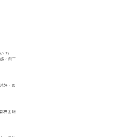
強浮力，
狀態，與平
越好，最
都要困難