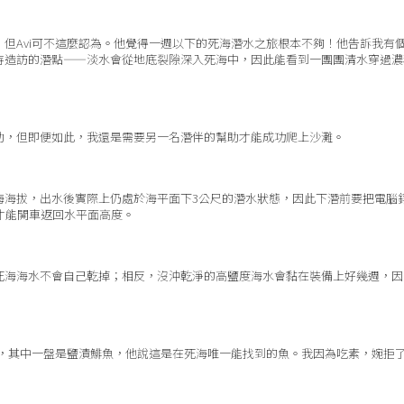
但Avi可不這麼認為。他覺得一週以下的死海潛水之旅根本不夠！他告訴我有
待造訪的潛點——淡水會從地底裂隙深入死海中，因此能看到一團團清水穿過濃
助，但即便如此，我還是需要另一名潛伴的幫助才能成功爬上沙灘。
海海拔，出水後實際上仍處於海平面下3公尺的潛水狀態，因此下潛前要把電腦
才能開車返回水平面高度。
死海海水不會自己乾掉；相反，沒沖乾淨的高鹽度海水會黏在裝備上好幾週，因
，其中一盤是鹽漬鯡魚，他說這是在死海唯一能找到的魚。我因為吃素，婉拒了A