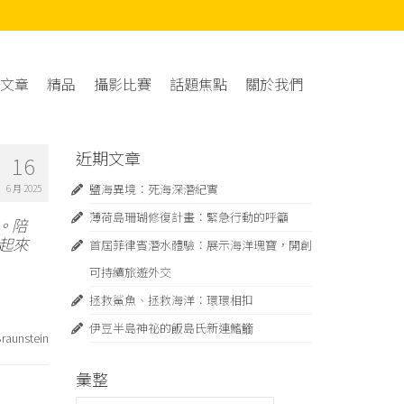
文章
精品
攝影比賽
話題焦點
關於我們
近期文章
16
鹽海異境：死海深潛紀實
6 月 2025
薄荷島珊瑚修復計畫：緊急⾏動的呼籲
。陪
起來
首屆菲律賓潛水體驗：展示海洋瑰寶，開創
可持續旅遊外交
拯救鯊魚、拯救海洋：環環相扣
伊豆半島神祕的飯島氏新連鰭䲗
raunstein
彙整
彙