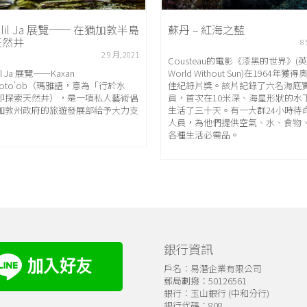
balil Ja 展覽── 在猶加敦半島
蘇丹 – 紅海之藍
天然井
8 
2 9 月, 2021
Cousteau的電影《漆黑的世界》(
lil Ja 展覽⸺Kaxan
World Without Sun)在1964年獲
no'oto'ob（瑪雅語，意為「行於水
佳紀錄片獎。該片記錄了六名海底
即探索天然井），是一項私人藝術倡
員，首次在10米深、海星形狀的水
加敦州政府的旅遊發展部給予大力支
生活了三十天。有一大群24小時待
人員，為他們提供空氣、水、食物
各種生活必需品。
銀行資訊
戶名：易潛企業有限公司
郵局劃撥：50126561
銀行：玉山銀行 (中和分行)
銀行代碼：808