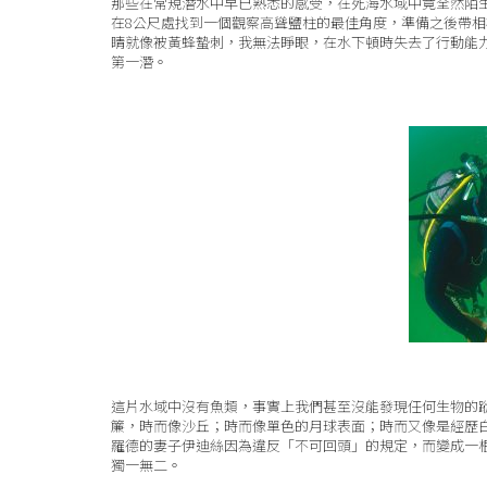
那些在常規潛水中早已熟悉的感受，在死海水域中竟全然陌
在8公尺處找到一個觀察高聳鹽柱的最佳角度，準備之後帶
睛就像被黃蜂蟄刺，我無法睜眼，在水下頓時失去了行動能力
第一潛。
這片水域中沒有魚類，事實上我們甚至沒能發現任何生物的
簾，時而像沙丘；時而像單色的月球表面；時而又像是經歷
羅德的妻子伊迪絲因為違反「不可回頭」的規定，而變成一
獨一無二。