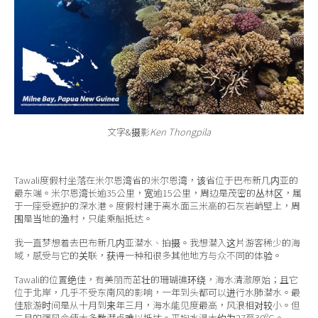
关于我们
文字&摄影
Ken Thongpila
Tawali度假村坐落在米尔恩湾省的米尔恩湾，该省位于巴布新几内亚的
最东端。米尔恩湾长逾35公里，宽逾15公里，周边是茂密的丛林区，属
于一座受遮护的深水港。度假村建于离水面三米高的石灰岩峭壁上，周
围是当地的渔村，只能乘船抵达。
我一直梦想着去巴布新几内亚潜水、拍摄。我想潜入这片游客稀少的海
域，感受与它的关联，获得一种和很多其他地方与众不同的体验。
Tawali的位置绝佳，有美丽而茁壮的珊瑚礁环绕，海水清澈原始；且它
位于北岸，几乎不受东南风的影响，一年到头都可以进行水肺潜水。最
佳旅游时间是从十月到来年三月，海水能见度最高，风浪相对较小。但
二月的强风会使大多数潜点难以抵达。平均水温大约为27至30ºC。