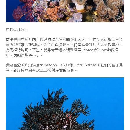
在
Tawali
潜水
这里是巴布新几内亚最好的综合性水肺潜水区之一，许多潜点周围生长
着色彩斑斓的珊瑚礁，适合广角摄影。它们是礁景照片的完美取景地，
有无模特均可。不过，我非常幸运地请到潜导Thomas和Nozaki做模
特，为照片增色不少。
我最喜爱的广角潜点是Deacon’s Reef和Coral Garden。它们均位于北
岸，距度假村只有10至15分钟左右的船程。