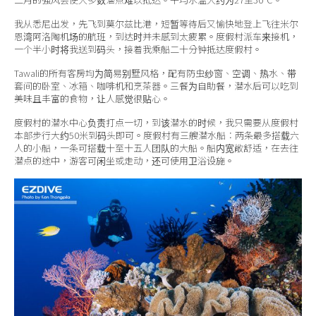
我从悉尼出发，先飞到莫尔兹比港，短暂等待后又愉快地登上飞往米尔
恩湾阿洛陶机场的航班，到达时并未感到太疲累。度假村派车来接机，
一个半小时将我送到码头，接着我乘船二十分钟抵达度假村。
Tawali的所有客房均为简易别墅风格，配有防虫纱窗、空调、热水、带
套间的卧室、冰箱、咖啡机和烹茶器。三餐为自助餐，潜水后可以吃到
美味且丰富的食物，让人感觉很贴心。
度假村的潜水中心负责打点一切，到该潜水的时候，我只需要从度假村
本部步行大约50米到码头即可。度假村有三艘潜水船：两条最多搭载六
人的小船，一条可搭载十至十五人团队的大船。船内宽敞舒适，在去往
潜点的途中，游客可闲坐或走动，还可使用卫浴设施。