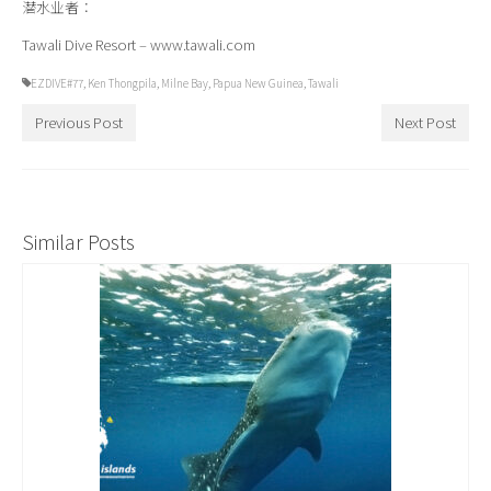
潜水业者
：
Tawali Dive Resort – www.tawali.com
EZDIVE#77
,
Ken Thongpila
,
Milne Bay
,
Papua New Guinea
,
Tawali
Previous Post
Next Post
Similar Posts