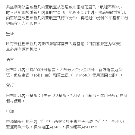
乘坐澳洲航空或新几内亚航空从悉尼或布里斯班直飞，航程不到4小
时。从新加坡乘新几内亚航空直飞，航程不到7小时。然后需转乘新几
内亚航空或巴布新几内亚航空飞行70分钟，再经过90分钟的车程和20分
钟船程，方可到达。
签证：
所有去往巴布新几内亚的游客都需要入境签证（目前旅游签为30天），
且必须有返程机票。
语言：
巴布新几内亚有800多种语言，大部分人至少会两种。官方语言为英
语，但皮金语（Tok Pisin）和莫土语（Hiri Motu）使用范围也很广。
货币：
巴布新几内亚基那：1美元=3.3基那，2人民币=1基那。信用卡只可在度
假村使用。
电源：
电源插头和插座为“I”型，两根金属平脚插头形成“V”字，与澳大利
亚通用款一致。标准电压为240V，标准频率为50Hz。