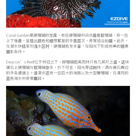
Coral Garden
是硬珊瑚的宝库，有些硬珊瑚中间点缀着软珊瑚，另一些
上下堆叠，呈现出颜色和细节繁复的多重层次，非常适合拍摄。此外，
在潜水快结束到浅水区时，硬珊瑚愈发丰富，在阳光下形成完美的镜像
摄影条件。
Deacon’s Reef
位于林冠之下，柳珊瑚距离雨林只有几英尺之遥。这块
礁石上硬珊瑚与软珊瑚杂生，妙不可言，阳光穿过树林，洒在礁石周边
的多条通道上。该潜点还有一些巨大的海扇以及大型鞭珊瑚，在清亮的
蓝色海水中非常瞩目。