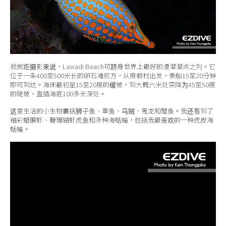
就微距摄影来说，
Lawadi Beach
可跻身世界上最好的漫潜潜点之列。它
位于一条400至500米长的卵石滩前方，从度假村出发，乘船15至20分钟
即可到达。海床最初呈15至20度的缓坡，到大概六米处突降为45至50度
的陡坡，直插海底100多米深处。
这里生活的小生物囊括狮子鱼、章鱼、乌贼、鬼龙和躄鱼。我还看到了
釉彩蜡膜虾、鞭珊瑚虾虎鱼和多种海蛞蝓，包括我最喜欢的一种虎皮海
蛞蝓。