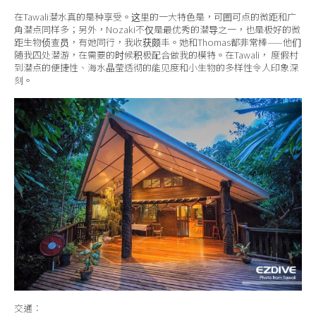
在Tawali潜水真的是种享受。这里的一大特色是，可圈可点的微距和广
角潜点同样多；另外，Nozaki不仅是最优秀的潜导之一，也是极好的微
距生物侦查员，有她同行，我收获颇丰。她和Thomas都非常棒——他们
随我四处潜游，在需要的时候积极配合做我的模特。在Tawali， 度假村
到潜点的便捷性、海水晶莹透彻的能见度和小生物的多样性令人印象深
刻。
交通：