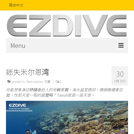
简体中文
Menu
首页
迷失米尔恩湾
30
杂志
4 月 2019
posted in:
Destination
,
文章
|
0
文章
你能想象身边环绕着迷人的地标景观，海水晶莹透彻，珊瑚礁健康茁
壮，恍若天堂一般的感觉吗？
Tawali
就是一座天堂。
精品
摄影比赛
话题焦点