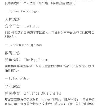
長命百歲的一生。然而，如今這一切可能沒那麼順利。
— By Sarah Curran Ragan
人物訪談
分享平台：
UWPIXEL
EZDIVE雜誌近日採訪了中國最大水下攝影分享平台UWPIXEL的聯合
創辦人。
— By Kelvin Tan & Erjin Bao
數碼工坊
廣角攝影
The Big Picture
廣角攝影中機遇無限，既可以豐富你的攝影作品，又能夠提升你的
攝影技巧。
— By Beth Watson
特別報導
藍鯊禮贊 Brilliance Blue Sharks
藍鯊是國際自然保護聯盟（IUCN）所列的「瀕危物種」，壽命最長
可達20年，但是繁衍較慢。文中我們就去電影《大白鯊》的拍攝地 –