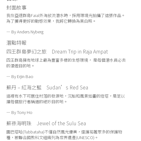
封面故事
我在亞速群島Faial外海放流潛水時，採用環境光拍攝了這張作品。
為了獲得更好的動態效果，我將它轉換為黑白照。
— By Anders Nyberg
潛點特報
四王群島夢幻之旅
Dream Trip in Raja Ampat
四王群島擁有地球上最為豐富多樣的生態環境， 是每個潛水員必去
的潛遊目的地。
— By Erjin Bao
蘇丹
–
紅海之藍
Sudan’s Red Sea
這裡有水下可居住村落的發源地，沉船和風景如畫的燈塔，是足以
讓每個旅行者稱道的絕妙目的地。
— By Tony Ho
蘇祿海明珠
Jewel of the Sulu Sea
圖巴塔哈(Tubbataha)不僅自然風光優美，還護祐著眾多的保護物
種，被聯合國教科文組織列為世界遺產(UNESCO)。