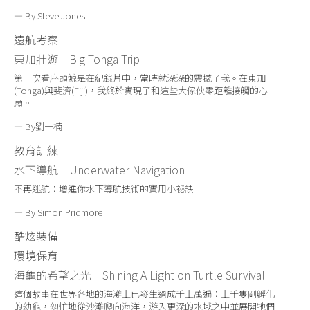
— By Steve Jones
遠航考察
東加壯遊
Big Tonga Trip
第一次看座頭鯨是在紀錄片中，當時就深深的震撼了我。在東加
(Tonga)與斐濟(Fiji)，我終於實現了和這些大傢伙零距離接觸的心
願。
— By劉一楠
教育訓練
水下導航
Underwater Navigation
不再迷航：增進你水下導航技術的實用小祕訣
— By Simon Pridmore
酷炫裝備
環境保育
海龜的希望之光
Shining
A
Light on Turtle Survival
這個故事在世界各地的海灘上已發生過成千上萬遍：上千隻剛孵化
的幼龜，匆忙地從沙灘爬向海洋，游入更深的水域之中並展開牠們