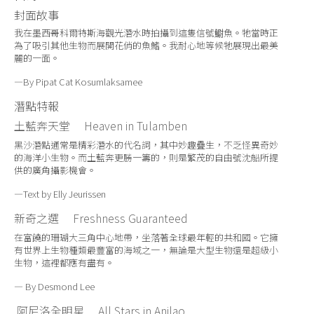
封面故事
我在墨西哥科爾特斯海觀光潛水時拍攝到這隻信號䲁魚。牠當時正
為了吸引其他生物而展開花俏的魚鰭。我耐心地等候牠展現出最美
麗的一面。
—By Pipat Cat Kosumlaksamee
潛點特報
土藍奔天堂 Heaven in Tulamben
黑沙潛點通常是精彩潛水的代名詞，其中妙趣疊生，不乏怪異奇妙
的海洋小生物。而土藍奔更勝一籌的，則是繁茂的自由號沈船所提
供的廣角攝影機會。
—Text by Elly Jeurissen
新奇之選 Freshness Guaranteed
在富饒的珊瑚大三角中心地帶，坐落著全球最年輕的共和國。它擁
有世界上生物種類最豐富的海域之一，無論是大型生物還是超級小
生物，這裡都應有盡有。
— By Desmond Lee
阿尼洛全明星 All Stars in Anilao