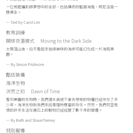
一位微距攝影師夢想中的全部，包括傳奇的藍碧海龍，阿尼洛皆一
應俱全。
— Text by Carol Lim
教育訓練
開啓夜潛模式 Moving to the Dark Side
太陽落山後，白天看起來枯燥無味的海床可能幻化成一片海底樂
園。
— By Simon Pridmore
酷炫裝備
海洋生物
洪荒之初 Dawn of Time
看到美麗的生物時，我們潛水員絕不會去想牠的物種已經存在了多
少年，海洋生物對我們來說是理所應當的存在。然而，我們司空見
慣的許多生活在礁石上的動物已經經歷了數千年的變遷。
— By Beth and ShaunTierney
特別報導