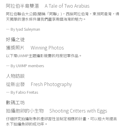
阿拉伯半島雙潛 A Tale of Two Arabias
阿拉伯聯合大公國(簡稱「阿聯」)，西接阿拉伯灣，東瀕阿曼灣，得
天獨厚的潛水條件讓我們盡享兩個海灣的魅力。
— By Iyad Suleyman
好攝之徒
獲獎照片 Winning Photos
以下是UWMP主題攝影競賽的月度冠軍作品。
— By UWMP members
人物訪談
從新出發 Fresh Photography
— By Fabio Freitas
數碼工坊
拍攝抱卵的小生物 Shooting Critters with Eggs
仔細研究拍攝對象的產卵習性並制定相應的計畫，可以極大地提高
水下拍攝魚卵的成功率。