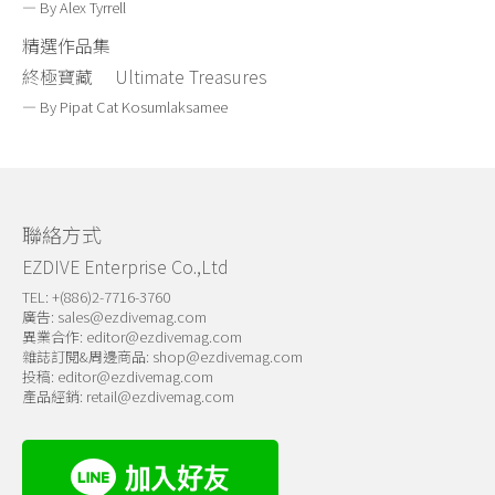
— By Alex Tyrrell
精選作品集
終極寶藏 Ultimate Treasures
— By Pipat Cat Kosumlaksamee
聯絡方式
EZDIVE Enterprise Co.,Ltd
TEL: +(886)2-7716-3760
廣告:
sales@ezdivemag.com
異業合作:
editor@ezdivemag.com
雜誌訂閱&周邊商品:
shop@ezdivemag.com
投稿:
editor@ezdivemag.com
產品經銷:
retail@ezdivemag.com