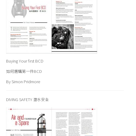
Buying Your first BCD
如何選購第一件BCD
By Simon Pridmore
DIVING SAFETY 潛水安全