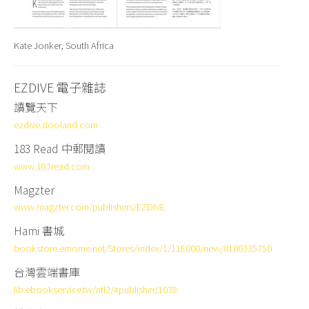
Kate Jonker, South Africa
EZDIVE 電子雜誌
讀覽天下
ezdive.dooland.com
183 Read
中郵閱讀
www.183read.com
Magzter
www.magzter.com/publishers/EZDIVE
Hami 書城
bookstore.emome.net/Stores/index/1/11E000/new/0100335750
台灣雲端書庫
lib.ebookservice.tw/ntl2/#publisher/1078