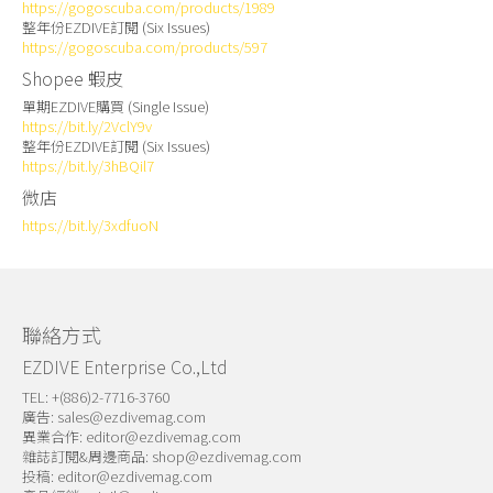
https://gogoscuba.com/products/1989
整年份EZDIVE訂閱 (Six Issues)
https://gogoscuba.com/products/597
Shopee 蝦皮
單期EZDIVE購買 (Single Issue)
https://bit.ly/2VclY9v
整年份EZDIVE訂閱 (Six Issues)
https://bit.ly/3hBQil7
微店
https://bit.ly/3xdfuoN
聯絡方式
EZDIVE Enterprise Co.,Ltd
TEL: +(886)2-7716-3760
廣告:
sales@ezdivemag.com
異業合作:
editor@ezdivemag.com
雜誌訂閱&周邊商品:
shop@ezdivemag.com
投稿:
editor@ezdivemag.com