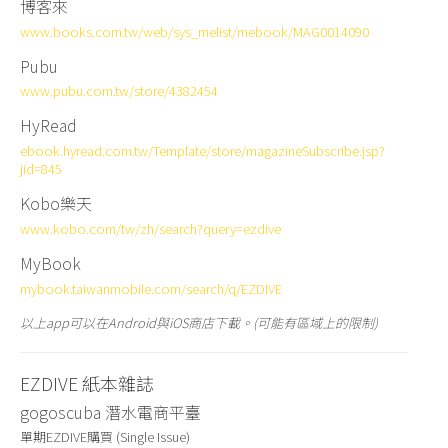
博客來
www.books.com.tw/web/sys_melist/mebook/MAG0014090
Pubu
www.pubu.com.tw/store/4382454
HyRead
ebook.hyread.com.tw/Template/store/magazineSubscribe.jsp?
jid=845
Kobo樂天
www.kobo.com/tw/zh/search?query=ezdive
MyBook
mybook.taiwanmobile.com/search/q/EZDIVE
以上app可以在Android與iOS商店下載。(可能有區域上的限制)
EZDIVE 紙本雜誌
gogoscuba 潛水電商平臺
單期EZDIVE購買 (Single Issue)