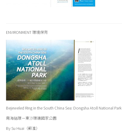
ENVIRONMENT 環境保育
Bejeweled Ring in the South China Sea: Dongsha Atoll National Park
南海指環－東沙環礁國家公園
By Su Huai（蘇淮）