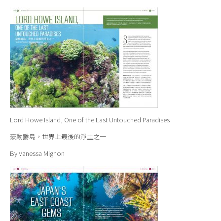
Lord Howe Island, One of the Last Untouched Paradises
豪勳爵島，世界上最後的淨土之一
By Vanessa Mignon