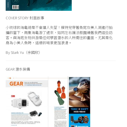
COVER STORY
封面故事
小琉球的海龜總是不會讓人失望！模特兒穿著魚尾在美人洞進行拍
攝的當下，兩隻海龜游了過來，如同左右護法般圍繞著我們這些訪
客。與海底生物共游是任何學習潛水的人所嚮往的畫面，尤其是化
身為小美人魚時，這樣的場景更加浪漫。
By Stark Yu（余國欣）
GEAR 潛水裝備