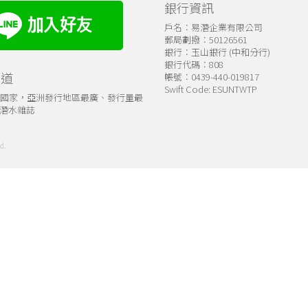
銀行資訊
戶名：易潛企業有限公司
郵局劃撥：50126561
銀行：玉山銀行 (中和分行)
銀行代碼：808
管道
帳號：0439-440-019817
Swift Code: ESUNTWTP
個國家，亞洲發行地區最廣、發行量最
潛水雜誌
d.