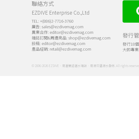
聯絡方式
EZDIVE Enterprise Co.,Ltd
TEL: +(886)2-7716-3760
廣告:
sales@ezdivemag.com
異業合作:
editor@ezdivemag.com
發行
雜誌訂閱&周邊商品:
shop@ezdivemag.com
投稿:
editor@ezdivemag.com
發行18
產品經銷:
retail@ezdivemag.com
大的專業
© 2006-2026 EZDIVE．易潛雙語潛水雜誌．易潜双语潜水杂志. All rights reserve