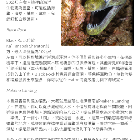
50公尺左右。這裡的海洋
生物更為豐富，可能包括海
龜、海鱔、鮋魚、章魚、鬼
蝠魟和白鰭礁鯊。
Black Rock
Black Rock位於
Ka’anapali Sheraton前
方，最大深度僅為10公尺
左右，可以輕鬆地進行岸潛或浮潛。你不僅能看到許多小生物，在很高
機率下，還能近距離觀察本區域棲息的很多綠蠵龜。其他常見的物種包
括納氏鷂鱝（雪花鴨嘴燕魟）、海鱔、魷魚、躄魚、鮋魚、白鰭礁鯊和
成群的山羊魚。Black Rock其實最適合夜潛，暮色將至時分，無數海鱔
和糯鰻就會出來獵食，你可以從Sheraton海灘或者北側下海欣賞。
Makena Landing
本島最容易到達的潛點，大概就是坐落在毛伊島南部Makena Landing
了。在這裡，你可以從沙灘輕鬆入水，不僅設有淋浴與衛生間設施，附
近還有免費停車場。潛點深度約為八公尺，還在轉彎處為大多數潛水員
「準備」了一條小「洞」，或說熔岩「水道」。這是一個最容易看到綠
蠵龜的地方，或許還能在這裡看到海龜或白鰭礁鯊。雖然它是一個新手
潛點，還是建議早點來，以防信風和海浪到下午時變得洶湧。
此外，你還可以造訪許多很有特色的潛點，無論乘船也好，濱岸也罷，