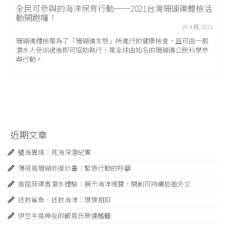
全民可參與的海洋保育行動──2021台灣珊瑚礁體檢活
動開跑囉！
20 4 月, 2021
珊瑚礁體檢是為了「珊瑚礁生態」所進行的健康檢查，且可由一般
潛水人受訓過後即可協助執行，是全球由知名的珊瑚礁公民科學參
與行動。
近期文章
鹽海異境：死海深潛紀實
薄荷島珊瑚修復計畫：緊急⾏動的呼籲
首屆菲律賓潛水體驗：展示海洋瑰寶，開創可持續旅遊外交
拯救鯊魚、拯救海洋：環環相扣
伊豆半島神祕的飯島氏新連鰭䲗