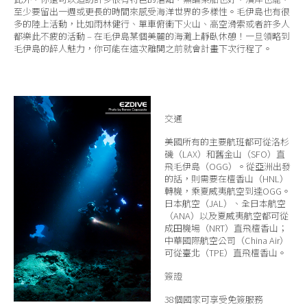
至少要留出一週或更長的時間來感受海洋世界的多樣性。毛伊島也有很
多的陸上活動，比如雨林健行、單車俯衝下火山、高空滑索或者許多人
都樂此不疲的活動 – 在毛伊島某個美麗的海灘上靜臥休憩！一旦領略到
毛伊島的醉人魅力，你可能在這次離開之前就會計畫下次行程了。
交通
美國所有的主要航班都可從洛杉
磯（LAX）和舊金山（SFO）直
飛毛伊島（OGG）。從亞洲出發
的話，則需要在檀香山（HNL）
轉機，乘夏威夷航空到達OGG。
日本航空（JAL）、全日本航空
（ANA）以及夏威夷航空都可從
成田機場（NRT）直飛檀香山；
中華國際航空公司（China Air）
可從臺北（TPE）直飛檀香山。
簽證
38個國家可享受免簽服務