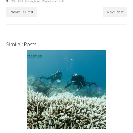
EZDIVE#73
,
Hawaii
,
Maui
,
Renee Capozzola
Previous Post
Next Post
Similar Posts