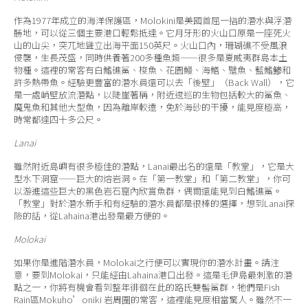
作為1977年成立的海洋保護區，Molokini是美國首屈一指的潛水與浮潛
勝地，可以從三個主要港口輕鬆抵達。它月牙形的火山口原是一座死火
山的山尖，突兀地聳立出海平面150英尺。火山口內，珊瑚礁不受風浪
侵襲，生長茂盛，同時供養著200多種魚類——很多是夏威夷群島本土
物種。這裡的常客有白鰭礁鯊、梭魚、花園鰻、海鱔、躄魚、藍鰭鯵和
許多熱帶魚。經驗更豐富的潛水員還可以去「後壁」（Back Wall），它
是一處峭壁放流潛點，以陡崖著稱，附近逡巡的生物包括較大的鯊魚、
魔鬼魚和其他大型魚，因為離岸較遠，免於海砂的干擾，能見度極高，
時常都達四十多公尺。
Lanai
雖然附近島嶼有很多極佳的潛點，Lanai最出名的還是「教堂」，它是大
型水下洞窟——巨大的熔岩洞。在「第一教堂」和「第二教堂」，你可
以游進這些巨大的黑色岩石窟內欣賞魚群，偶爾還能見到白鰭礁鯊。
「教堂」對於潛水新手和有經驗的潛水員都是很棒的選擇，想到Lanai探
險的話，從Lahaina港出發是最方便的。
Molokai
如果你是進階潛水員，Molokai之行便可以實現你的潛水計畫。請注
意，要到Molokai，只能經由Lahaina港口出發。這是毛伊島最刺激的潛
點之一，你將有機會看到整年徘徊在此的路氏雙髻鯊群，牠們是Fish
Rain區Mokuho’oniki 岩周圍的常客，這裡能見度相當驚人。雖然不一