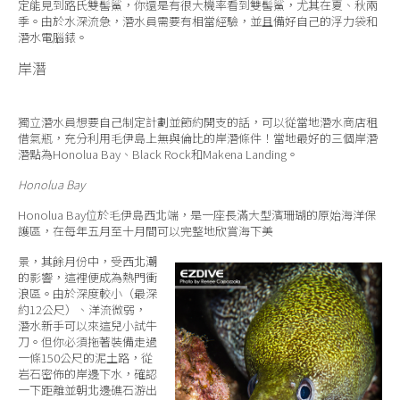
定能見到路氏雙髻鯊，你還是有很大機率看到雙髻鯊，尤其在夏、秋兩
季。由於水深流急，潛水員需要有相當經驗，並且備好自己的浮力袋和
潛水電腦錶。
岸潛
獨立潛水員想要自己制定計劃並節約開支的話，可以從當地潛水商店租
借氣瓶，充分利用毛伊島上無與倫比的岸潛條件！當地最好的三個岸潛
潛點為Honolua Bay、Black Rock和Makena Landing。
Honolua Bay
Honolua Bay位於毛伊島西北端，是一座長滿大型濱珊瑚的原始海洋保
護區，在每年五月至十月間可以完整地欣賞海下美
景，其餘月份中，受西北潮
的影響，這裡便成為熱門衝
浪區。由於深度較小（最深
約12公尺）、洋流微弱，
潛水新手可以來這兒小試牛
刀。但你必須拖著裝備走過
一條150公尺的泥土路，從
岩石密佈的岸邊下水，確認
一下距離並朝北邊礁石游出