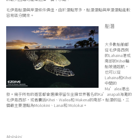
毛伊島船潛與岸潛條件俱佳，由於潛點眾多，船潛潛點與岸潛潛點能較
容易區分開來。
船潛
大多數船舶都
從毛伊島西側
的Lahaina港或
南部的Kihei輪
船坡道起航，
也可以從
Lahaina和Kihei
中間的
Ma’alea港出
發。幾乎所有的遊客都會選擇停留在坐擁世界著名的Ka’anapali海灘的
毛伊島西部，或者囊括Kihei、Wailea和 Makena的南部。船潛的話，三
個最主要潛點為Molokini、Lanai和 Molokai。
Molokini