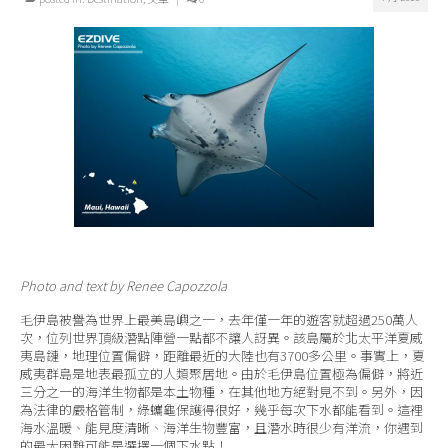
Photo and text by Renee Capozzola
毛伊島被譽為世界上最美島嶼之一，去年僅一年的遊客就超過250萬人
次，位列世界頂級潛點陣營一點都不讓人訝異。該島屬於北太平洋夏威
夷島鏈，地理位置偏僻，距離最近的大陸也有3700多公里。事實上，夏
威夷群島是地表最孤立的人類聚居地。由於毛伊島位置極為偏僻，將近
三分之一的海洋生物都是本土物種，在其他地方絕對見不到。另外，因
為法律的嚴格管制，綠蠵龜保護得很好，幾乎每次下水都能看到。這裡
海水溫暖、能見度清晰、海洋生物豐富，且潛水時很少有洋流，你遇到
的最大困難可能是選擇一個下水點！