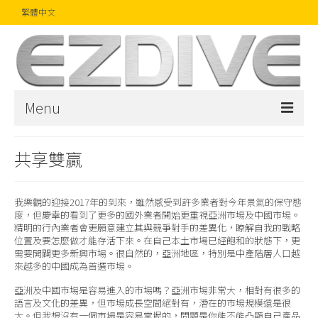
繁體中文
Menu
首頁
共享雙贏
雜誌
我樂觀的迎接2017年的到來，雖然感受到許多業者對今年景氣的保守態
文章
度，但慶幸的看到了更多的國外業者開始更重視亞洲市場及中國市場。
精明的行內業者會更願意建立其與競爭對手的差異化，瞭解自我的戰略
精品
位置及要怎麼做才能存活下來。在自己本土市場已經飽和的狀態下，更
需要開闢更多新興市場。很自然的，亞洲地區，特別是中產階層人口越
攝影比賽
來越多的中國成為首選市場。
亞洲及中國市場是容易進入的市場嗎？亞洲市場非常大，相對有很多的
話題焦點
語言及文化的差異，但市場成長空間絕對有，潛在的市場規模還是很
大。但我想沒有一個市場是容易掌握的，問題是你能不能凸顯自己產品