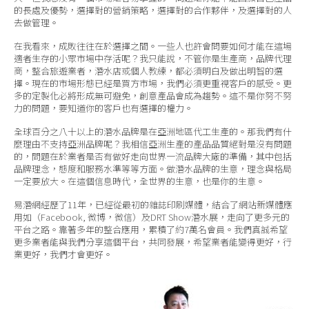
關於我們
的長處及優勢，選擇對的營銷策略，選擇對的合作夥伴，及選擇對的人
去做管理。
在我看來，成敗往往在於選擇之間。一些人也許會問要如何才能在這場
適者生存的小眾市場中存活呢？我只能說，不管你是生產商，品牌代理
商，整合旅遊業者，潛水店或個人教練，都必須明白及做出明智的選
擇。現在的市場形態已經是買方市場，我們必須更重視客戶的感受。更
多的定製化必將形成無可避免，創意產品會成為趨勢。這不是你努不努
力的問題，要知道你的客戶也有選擇的權力。
全球百分之八十以上的潛水品牌是在亞洲地區代工生產的。那我們有什
麼理由不支持亞洲品牌呢？我相信亞洲生產的產品品質絕對是沒有問題
的，問題在於業者是否有做好走向世界一流品牌大廠的準備，其中包括
品牌理念，態度和服務水準等等方面。做潛水品牌的生意，理念與格局
一定要放大。在這個信息時代，全世界的生意，也是你的生意。
易潛網經歷了11年，已經從最初的雜誌印刷媒體，結合了網站新媒體應
用如（Facebook, 微博，微信）及DRT Show潛水展，走向了更多元的
平台之路。靠著多年的整合應用，累積了約7萬名會員。我們真誠希望
更多業者能與我們分享這個平台，共同發展，希望業者能變得更好，行
業更好，我們才會更好。