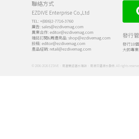
聯絡方式
EZDIVE Enterprise Co.,Ltd
TEL: +(886)2-7716-3760
廣告:
sales@ezdivemag.com
異業合作:
editor@ezdivemag.com
發行
雜誌訂閱&周邊商品:
shop@ezdivemag.com
投稿:
editor@ezdivemag.com
發行18
產品經銷:
retail@ezdivemag.com
大的專業
© 2006-2026 EZDIVE．易潛雙語潛水雜誌．易潜双语潜水杂志. All rights reserve