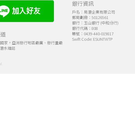
銀行資訊
戶名：易潛企業有限公司
郵局劃撥：50126561
銀行：玉山銀行 (中和分行)
銀行代碼：808
管道
帳號：0439-440-019817
Swift Code: ESUNTWTP
個國家，亞洲發行地區最廣、發行量最
潛水雜誌
d.