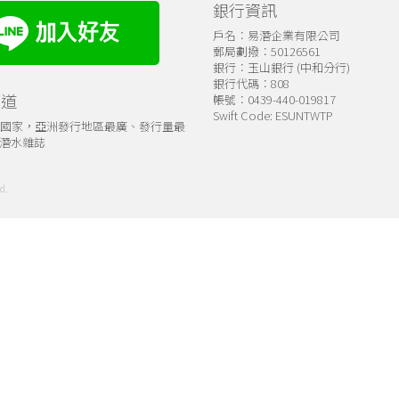
銀行資訊
戶名：易潛企業有限公司
郵局劃撥：50126561
銀行：玉山銀行 (中和分行)
銀行代碼：808
管道
帳號：0439-440-019817
Swift Code: ESUNTWTP
個國家，亞洲發行地區最廣、發行量最
潛水雜誌
d.