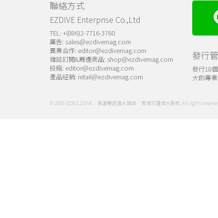
聯絡方式
EZDIVE Enterprise Co.,Ltd
TEL: +(886)2-7716-3760
廣告:
sales@ezdivemag.com
異業合作:
editor@ezdivemag.com
發行
雜誌訂閱&周邊商品:
shop@ezdivemag.com
投稿:
editor@ezdivemag.com
發行18
產品經銷:
retail@ezdivemag.com
大的專業
© 2006-2026 EZDIVE．易潛雙語潛水雜誌．易潜双语潜水杂志. All rights reserve