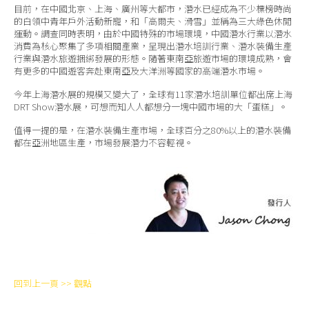
關於我們
目前，在中國北京、上海、廣州等大都市，潛水已經成為不少標榜時尚
的白領中青年戶外活動新寵，和「高爾夫、滑雪」並稱為三大綠色休閒
運動。調查同時表明，由於中國特殊的市場環境，中國潛水行業以潛水
消費為核心聚集了多項相關產業，呈現出潛水培訓行業、潛水裝備生產
行業與潛水旅遊捆綁發展的形態。隨著東南亞旅遊市場的環境成熟，會
有更多的中國遊客奔赴東南亞及大洋洲等國家的高端潛水市場。
今年上海潛水展的規模又變大了，全球有11家潛水培訓單位都出席上海
DRT Show潛水展，可想而知人人都想分一塊中國市場的大「蛋糕」。
值得一提的是，在潛水裝備生產市場，全球百分之80%以上的潛水裝備
都在亞洲地區生產，市場發展潛力不容輕視。
回到上一頁 >> 觀點