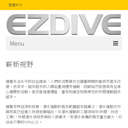
繁體中文
Menu
首頁
嶄新視野
雜誌
隨著生活水平的日益提高，人們的消費模式也隨著時間的推移而產生改
文章
變。近年來，越來越多的人開始重視體育運動、回歸自然旅遊等有益身
心健康的活動。追求能增進體能、富有知識性和娛樂性的休閒運動越來
精品
越多。
隨著世界經濟的發展，潛水運動的普及範圍越來越廣泛，潛水運動在中
攝影比賽
國地區已經進入快速發展階段。在潛水運動的三個領域中(休閒、技術、
工業)，休閒潛水領域參與的人群最多，對潛水裝備的需求量也最大，約
話題焦點
佔全行業的50%以上。